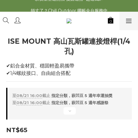
萩遊之魂 2025聯名五單位折疊桌轟動發表⚡️
師丈了？Chill Outdoor 曬帳全台服務中
萩遊之魂 2025聯名五單位折疊桌轟動發表⚡️
ISE MOUNT 高山瓦斯罐連接燈桿(1/4
孔)
✔鋁合金材質、穩固輕盈易攜帶
✔1/4螺紋接口、自由組合搭配
至
08/21 16:00
截止
指定分類，萩凹豆 5 週年幸運抽獎
至
08/21 16:00
截止
指定分類，萩凹豆 5 週年感謝祭
NT$65