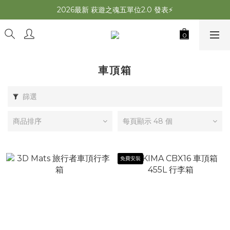
2026最新 萩遊之魂五單位2.0 發表⚡️
2026最新 萩遊之魂五單位2.0 發表⚡️
萩夜星空速開帳 夏露速搭×超通風🌌
師丈了？Chill Outdoor 曬帳全台服務中
2026最新 萩遊之魂五單位2.0 發表⚡️
車頂箱
篩選
商品排序
每頁顯示 48 個
免費安裝