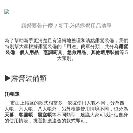
露營要帶什麼？新手必備露營用品清單
為了幫助新手更清楚且有邏輯地整理和清點露營裝備，我們
特別幫大家根據露營裝備的「用途」簡單分類，共分為
露營
裝備
、
個人用品
、
烹調廚具
、
急救用品
、
其他選用裝備
等 5
大類別。
►露營裝備類
(1)帳篷
市面上帳篷的款式相當多，依據使用人數不同，分為四
人帳、六人帳、八人帳外，另外根據使用情境不同，也分為
天幕
、
客廳帳
、
寢室帳
等不同類型，建議大家可以評估自身
的使用情境，挑選對應適合的款式即可。