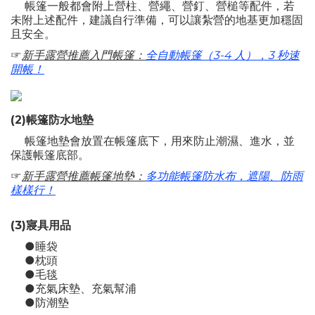
帳篷一般都會附上營柱、營繩、營釘、營槌等配件，若
未附上述配件，建議自行準備，可以讓紮營的地基更加穩固
且安全。
☞
新手露營推薦入門帳篷：
全自動帳篷（3-4 人），3 秒速
開帳！
(2)帳篷防水地墊
帳篷地墊會放置在帳篷底下，用來防止潮濕、進水，並
保護帳篷底部。
☞
新手露營推薦帳篷地墊：
多功能帳篷防水布，遮陽、防雨
樣樣行！
(3)寢具用品
●睡袋
●枕頭
●毛毯
●充氣床墊、充氣幫浦
●防潮墊