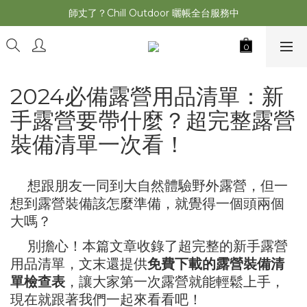
萩遊之魂 2025聯名五單位折疊桌轟動發表⚡️
師丈了？Chill Outdoor 曬帳全台服務中
萩遊之魂 2025聯名五單位折疊桌轟動發表⚡️
2024必備露營用品清單：新
手露營要帶什麼？超完整露營
裝備清單一次看！
想跟朋友一同到大自然體驗野外露營，但一
想到露營裝備該怎麼準備，就覺得一個頭兩個
大嗎？
別擔心！本篇文章收錄了超完整的新手露營
用品清單，文末還提供
免費下載的露營裝備清
單檢查表
，讓大家第一次露營就能輕鬆上手，
現在就跟著我們一起來看看吧！