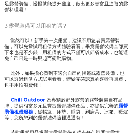
足露營裝備，慢慢就能提升難度，做出更多豐富且進階的露
營料理囉！
3.露營裝備可以用租的嗎？
當然可以！新手第一次露營，建議不用急者買露營裝
備，可以先嘗試用租借方式體驗看看，畢竟露營裝備全部買
下來也是不少錢，用租借的方式不僅可以節省成本，也能避
免自己只是一時興起而衝動購物。
此外，如果擔心買到不適合自己的帳篷或露營裝備，也
可以透過租借方式試用看看，體驗完確認真的喜歡再購買，
也不用怕浪費錢！
Chill Outdoor
為專精於野外露營的露營裝備自有品
牌，提供相當多元且豐富露營裝備產品，亦提供完善的
露營
裝備租借服務
，從帳篷、床墊、睡袋，到廚具、冰箱、暖爐
等，您所想到的露營裝備這裡通通有！
若對露營用品挑選或露營裝備租借有任何疑問或需求，