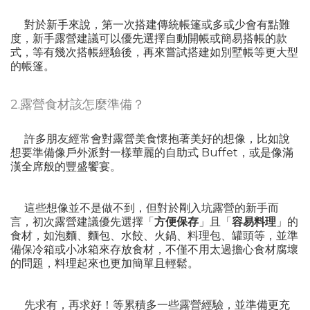
對於新手來說，第一次搭建傳統帳篷或多或少會有點難
度，新手露營建議可以優先選擇自動開帳或簡易搭帳的款
式，等有幾次搭帳經驗後，再來嘗試搭建如別墅帳等更大型
的帳篷。
2.露營食材該怎麼準備？
許多朋友經常會對露營美食懷抱著美好的想像，比如說
想要準備像戶外派對一樣華麗的自助式 Buffet，或是像滿
漢全席般的豐盛饗宴。
這些想像並不是做不到，但對於剛入坑露營的新手而
言，初次露營建議優先選擇「
方便保存
」且「
容易料理
」的
食材，如泡麵、麵包、水餃、火鍋、料理包、罐頭等，並準
備保冷箱或小冰箱來存放食材，不僅不用太過擔心食材腐壞
的問題，料理起來也更加簡單且輕鬆。
先求有，再求好！等累積多一些露營經驗，並準備更充