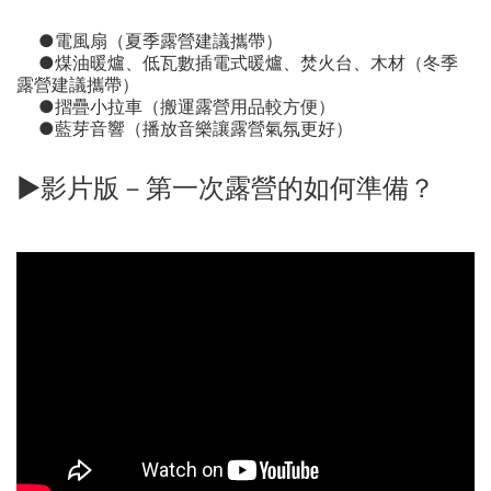
●電風扇（夏季露營建議攜帶）
●煤油暖爐、低瓦數插電式暖爐、焚火台、木材（冬季
露營建議攜帶）
●摺疊小拉車（搬運露營用品較方便）
●藍芽音響（播放音樂讓露營氣氛更好）
►影片版－第一次露營的如何準備？