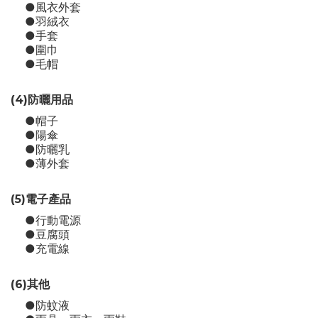
●風衣外套
●羽絨衣
●手套
●圍巾
●毛帽
(4)防曬用品
●帽子
●陽傘
●防曬乳
●薄外套
(5)電子產品
●行動電源
●豆腐頭
●充電線
(6)其他
●防蚊液