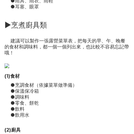
●雨具、雨衣、雨鞋
●耳塞、眼罩
►烹煮廚具類
建議可以製作一張露營菜單表，把每天的早、午、晚餐
的食材和調味料，都一個一個列出來，也比較不容易忘記帶
哦！
(1)食材
●烹調食材（依據菜單做準備）
●保溫保冷箱
●調味料
●零食、餅乾
●飲料
●飲用水
(2)廚具