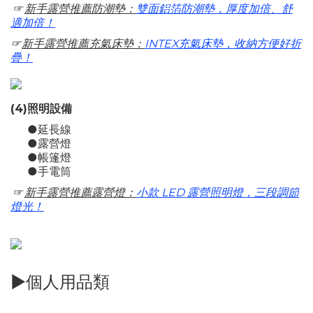
☞
新手露營推薦防潮墊：
雙面鋁箔防潮墊，厚度加倍、舒
適加倍！
☞
新手露營推薦充氣床墊：
INTEX充氣床墊，收納方便好折
疊！
(4)照明設備
●延長線
●露營燈
●帳篷燈
●手電筒
☞
新手露營推薦露營燈：
小款 LED 露營照明燈，三段調節
燈光！
►個人用品類