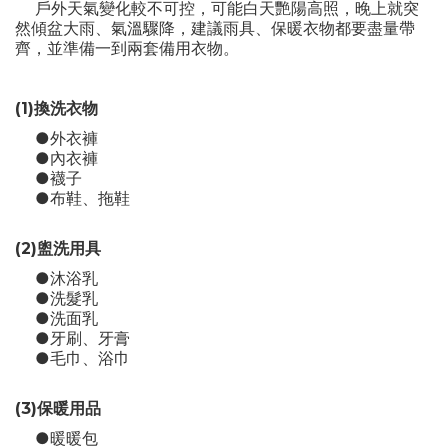
戶外天氣變化較不可控，可能白天艷陽高照，晚上就突
然傾盆大雨、氣溫驟降，建議雨具、保暖衣物都要盡量帶
齊，並準備一到兩套備用衣物。
(1)換洗衣物
●外衣褲
●內衣褲
●襪子
●布鞋、拖鞋
(2)盥洗用具
●沐浴乳
●洗髮乳
●洗面乳
●牙刷、牙膏
●毛巾、浴巾
(3)保暖用品
●暖暖包