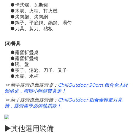
●卡式爐、瓦斯罐
●木炭、火種、打火機
●烤肉架、烤肉網
●鍋子、平底鍋、鍋鏟、湯勺
●刀具、剪刀、砧板
(3)餐具
●露營折疊桌
●露營折疊椅
●碗、盤
●筷子、湯匙、刀子、叉子
●水壺、水杯
☞
新手露營推薦露營桌：
ChillOutdoor 90cm 鋁合金木紋
鋁捲桌，體積小輕鬆帶著走！
☞
新手露營推薦露營椅：
ChillOutdoor 鋁合金輕量月亮
椅，露營美學必備熱銷款！
►其他選用裝備