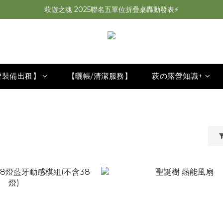
萩遊之魂 2025聯名五單位折疊桌轟動發表⚡️
萩遊之魂 2025聯名五單位折疊桌轟動發表⚡️
萩夜星空速開帳 夏露速搭×超通風🌌
師丈了？Chill Outdoor 曬帳全台服務中
萩遊之魂 2025聯名五單位折疊桌轟動發表⚡️
營裝備出租】
【曬帳/清潔服務】
萩の露營知識+