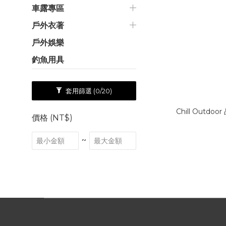
車露專區
戶外衣著
戶外娛樂
釣魚用具
套用篩選
(0/20)
Chill Outdo
價格 (NT$)
~