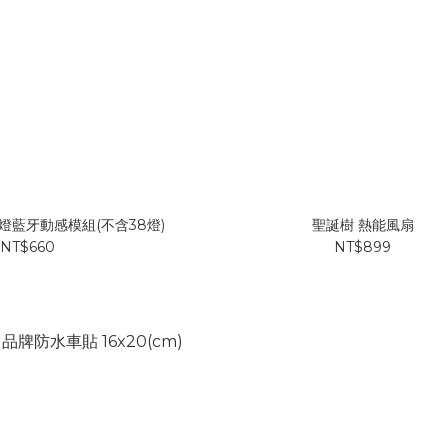
8燈藍牙動感模組(不含38燈)
聖誕樹 熱能風扇
NT$660
NT$899