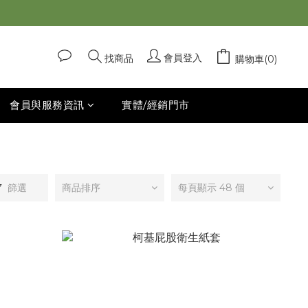
會員登入
找商品
購物車(0)
會員與服務資訊
實體/經銷門市
篩選
商品排序
每頁顯示 48 個