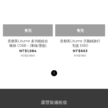
售完
售完
意都美Litume 多功能組合
意都美Litume 天鵝絨旅行
睡袋 C068－(軍綠/墨藍)
毛毯 E650
NT$1,584
NT$663
NT$1,980
NT$780
1
露營裝備租借