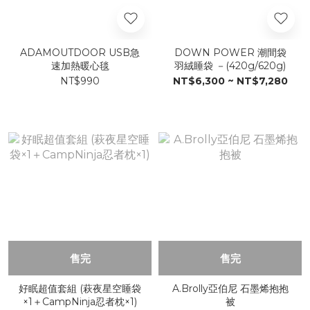
ADAMOUTDOOR USB急
DOWN POWER 潮間袋
速加熱暖心毯
羽絨睡袋 －(420g/620g)
NT$990
NT$6,300 ~ NT$7,280
售完
售完
好眠超值套組 (萩夜星空睡袋
A.Brolly亞伯尼 石墨烯抱抱
×1＋CampNinja忍者枕×1)
被