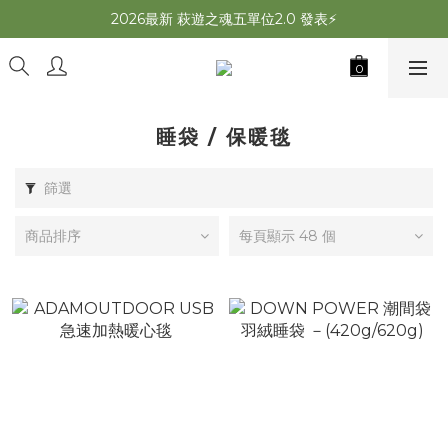
2026最新 萩遊之魂五單位2.0 發表⚡️
2026最新 萩遊之魂五單位2.0 發表⚡️
萩夜星空速開帳 夏露速搭×超通風🌌
師丈了？Chill Outdoor 曬帳全台服務中
2026最新 萩遊之魂五單位2.0 發表⚡️
睡袋 / 保暖毯
篩選
商品排序
每頁顯示 48 個