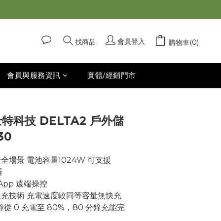
立即購買
會員登入
找商品
購物車(0)
會員與服務資訊
實體/經銷門市
士特科技 DELTA2 戶外儲
30
全場景 電池容量1024W 可支援 
器
 App 遠端操控
am 快充技術 充電速度較同等容量無快充
鐘從 0 充電至 80%，80 分鐘充能完