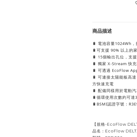
商品描述
 電池容量1024Wh，搭
🔋
可支援 90% 以上的
🔋
 15個輸出孔位，支援
🔋
 獨家 X-Stream
🔋
 可透過 EcoFlow Ap
🔋
 可連接太陽能板高達 
🔋
方快速充電
 配備同樣用於電動
🔋
循環使用次數約可達3
🔋
BSMI認證字號：R3E9
🔋
【規格-EcoFlow DEL
品名：EcoFlow DEL