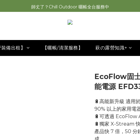
師丈了？Chill Outdoor 曬帳全台服務中
2026最新 萩遊之魂五單位2.0 發表⚡️
2026最新 萩遊之魂五單位2.0 發表⚡️
營裝備出租】
【曬帳/清潔服務】
萩の露營知識+
EcoFlow固
能電源 EFD3
🔋高能新升級 適用於
90% 以上的家用電
🔋可透過 EcoFlow
🔋獨家 X-Stre
產品快 7 倍，50 分
成。