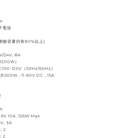
cm
子電池
剩餘容量仍有80%以上)
4V, 8A
200W）
-120V（50Hz/60Hz）
 , 11-60V DC , 15A
2
W
10A, 126W Max
V, 3A
：2
：2