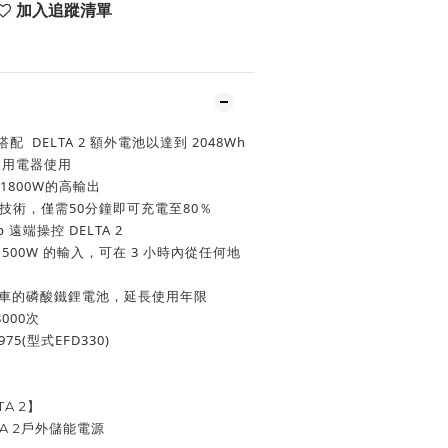
加入追蹤清單
配  DELTA 2 額外電池以達到 2048Wh
家用電器使用
1800W的高輸出
 快充技術，僅需50分鐘即可充電至80％
p 遠端操控 DELTA 2
500W 的輸入，可在 3 小時內從任何地
汽車的磷酸鐵鋰電池，延長使用年限
000次
75(型式EFD330)
TA 2】
TA 2戶外儲能電源