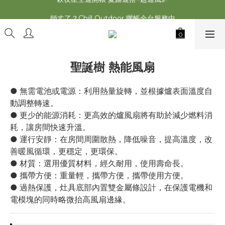
2026最新 萩遊之魂五單位2.0 發表⚡️
師丈了？Chill Outdoor 曬帳全台服務中
2026最新 萩遊之魂五單位2.0 發表⚡️
聖誕樹 熱能風扇
● 無需電池或電源：利用熱量旋轉，並根據爐表面溫度自
動調整轉速。
● 更少的能源消耗：更高效的爐風扇將有助於減少燃料消
耗，讓房間快速升溫。
● 運行安靜：在房間周圍散熱，降低噪音，提高溫度，改
善暖風循環，更穩定，更環保。
● 材質：選用優質材料，經久耐用，使用壽命長。
● 攜帶方便：重量輕，攜帶方便，攜帶使用方便。
● 過熱保護，灶具底部內置雙金屬條設計，在保護電機和
電模塊的同時略微抬高風扇邊緣。