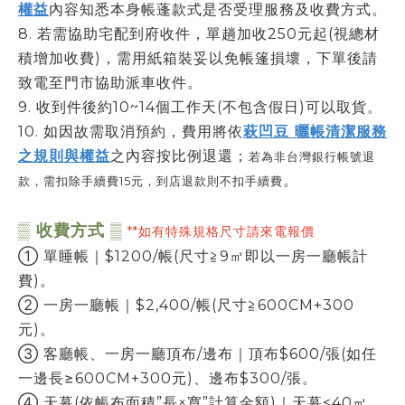
權益
內容知悉本身帳蓬款式是否受理服務及收費方式。
8. 若需協助宅配到府收件，單趟加收250元起(視總材
積增加收費)，需用紙箱裝妥以免帳篷損壞，下單後請
致電至門市協助派車收件。
9. 收到件後約10~14個工作天(不包含假日)可以取貨。
10. 如因故需取消預約，費用將依
萩凹豆 曬帳清潔服務
之規則與權益
之
內容按
比例退還；
若為非台灣銀行帳號退
。
款，需扣除手續費15元，到店退款則不扣手續費
▒ 收費方式 ▒
**如有特殊規格尺寸請來電報價
① 單睡帳｜$1200/帳(尺寸≧9㎡即以一房一廳帳計
費)。
② 一房一廳帳｜$2,400/帳(尺寸≧600CM+300
元)。
③ 客廳帳、一房一廳頂布/邊布｜頂布$600/張(如任
一邊長≥600CM+300元)、邊布$300/張。
④ 天幕(依帳布面積”長×寬”計算金額)｜天幕<40㎡