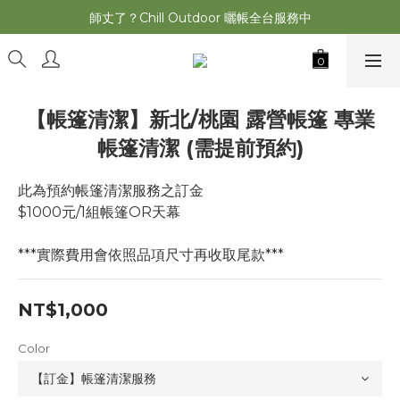
萩遊之魂 2025聯名五單位折疊桌轟動發表⚡️
師丈了？Chill Outdoor 曬帳全台服務中
萩遊之魂 2025聯名五單位折疊桌轟動發表⚡️
【帳篷清潔】新北/桃園 露營帳篷 專業
帳篷清潔 (需提前預約)
此為預約帳篷清潔服務之訂金
$1000元/1組帳篷OR天幕
***實際費用會依照品項尺寸再收取尾款***
NT$1,000
Color