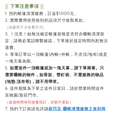
▒ 下單注意事項 ▒
1. 預約帳篷清潔服務，訂金$1000元。
2. 實際費用依照收到的品項尺寸收取尾款。
（請參照下方收費方式)
3. ！注意！如無法確定帳篷規格是否符合曬帳清潔規
定，請務必電話聯繫確認，下單後於規定時間內恕無法
退費。
4. 單筆訂單以一頂帳篷(內帳+外帳，不含頂/地布)或是
一塊天幕為限。
5.
如需送件一頂帳篷或加一塊天幕，請下單兩筆。只
需要曬帳的物件，如骨架、營釘袋、不需服務的物品
(地墊.頂布等)，請不用帶來。
6. 送件期限為下單之送件日當日，請於營業時間送件
至桃園/新莊門市。
（超過時間視同放棄預訂，全額不退款）
7. 預約下訂前請先詳讀
萩凹豆 曬帳清潔服務之規則與