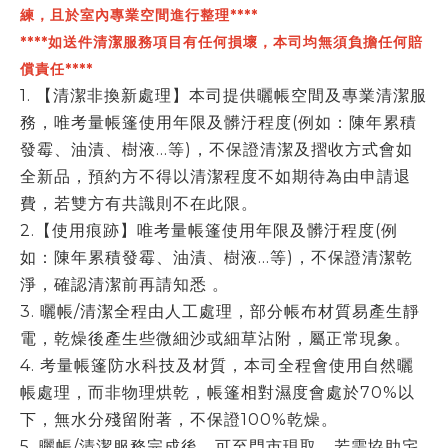
練，且於室內專業空間進行整理****
****如送件清潔服務項目有任何損壞，本司均無須負擔任何賠
償責任****
1. 【清潔非換新處理】本司提供曬帳空間及專業清潔服
務，唯考量帳篷使用年限及髒汙程度(例如：陳年累積
發霉、油漬、樹液…等)，不保證清潔及摺收方式會如
全新品，預約方不得以清潔程度不如期待為由申請退
費，若雙方有共識則不在此限。
2.【使用痕跡】唯考量帳篷使用年限及髒汙程度(例
如：陳年累積發霉、油漬、樹液…等)，不保證清潔乾
淨，確認清潔前再請知悉 。
3. 曬帳/清潔全程由人工處理，部分帳布材質易產生靜
電，乾燥後產生些微細沙或細草沾附，屬正常現象。
4. 考量帳篷防水科技及材質，本司全程會使用自然曬
帳處理，而非物理烘乾，帳篷相對濕度會處於70%以
下，無水分殘留附著，不保證100%乾燥。
5. 曬帳/清潔服務完成後，可至門市現取，若需協助宅