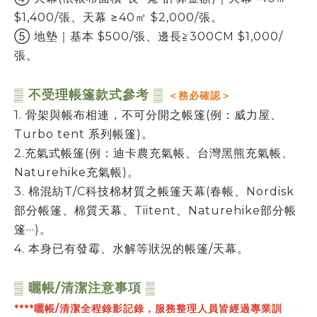
$1,400/張、天幕 ≥40㎡ $2,000/張。
⑤ 地墊｜基本 $500/張、邊長≧300CM $1,000/
張。
▒ 不受理帳篷款式參考 ▒
＜務必確認＞
1. 骨架與帳布相連，不可分開之帳篷(例：威力屋、
Turbo tent 系列帳篷)。
2.充氣式帳篷(例：迪卡農充氣帳、台灣黑熊充氣帳、
Naturehike充氣帳)。
3. 棉混紡T/C科技棉材質之帳篷天幕(春帳、Nordisk
部分帳篷、棉質天幕、Tiitent、Naturehike部分帳
篷···)。
4. 本身已有發霉、水解等狀況的帳篷/天幕。
▒ 曬帳/清潔注意事項 ▒
****曬帳/清潔全程錄影記錄，服務整理人員皆經過專業訓