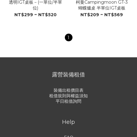
透明IGT桌板－(一單位/半單
柯曼Campingmoon GT-3
位)
蝴蝶爐桌 半單位IGT桌板
NT$299 ~ NT$520
NT$209 ~ NT$569
1
露營裝備租借
裝備出租價目表
租借規則與權益須知
平日租借詢問
Help