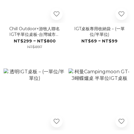
Chill Outdoor×游牧人聯名
IGT桌板專用收納袋－(一單
IGT半單位桌板-台灣城市主
位/半單位)
題系列 盲抽不挑款
NT$299 ~ NT$800
NT$69 ~ NT$99
NT$897