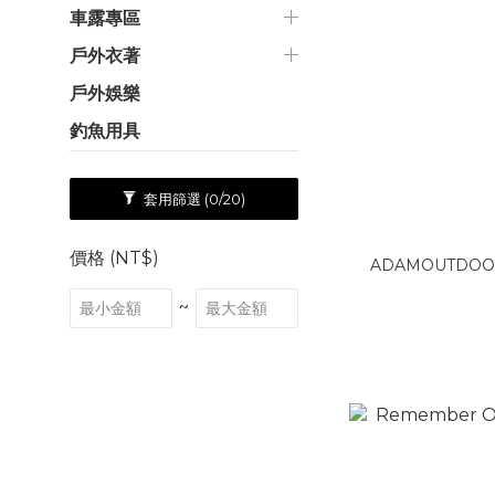
車露專區
戶外衣著
戶外娛樂
釣魚用具
套用篩選
(0/20)
價格 (NT$)
ADAMOUTDOO
~