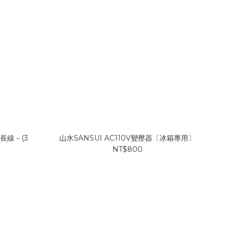
長線－(3
山水SANSUI AC110V變壓器〔冰箱專用〕
NT$800