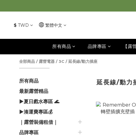
$
TWD
繁體中文
所有商品
品牌專區
【露
全部商品
/
露營電器 / 3C
/
延長線/動力插座
所有商品
延長線/動力
最新露營精品
▶夏日戲水專區 🌊
▶湊運費專區💰
｜露營裝備租借｜
品牌專區