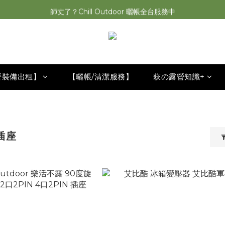
師丈了？Chill Outdoor 曬帳全台服務中
2026最新 萩遊之魂五單位2.0 發表⚡️
2026最新 萩遊之魂五單位2.0 發表⚡️
營裝備出租】
【曬帳/清潔服務】
萩の露營知識+
插座