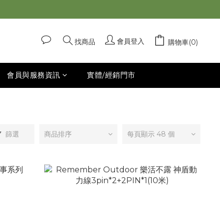
會員登入
找商品
購物車(0)
會員與服務資訊
實體/經銷門市
篩選
商品排序
每頁顯示 48 個