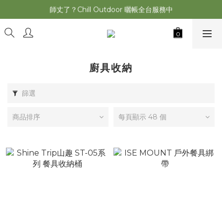
師丈了？Chill Outdoor 曬帳全台服務中
2026最新 萩遊之魂五單位2.0 發表⚡️
2026最新 萩遊之魂五單位2.0 發表⚡️
廚具收納
篩選
商品排序
每頁顯示 48 個