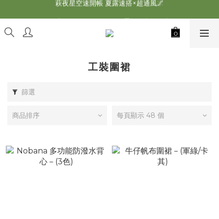
萩夜星空速開帳 夏露速搭×超通風🌌
2026最新 萩遊之魂五單位2.0 發表⚡️
師丈了？Chill Outdoor 曬帳全台服務中
2026最新 萩遊之魂五單位2.0 發表⚡️
工裝圍裙
篩選
商品排序
每頁顯示 48 個