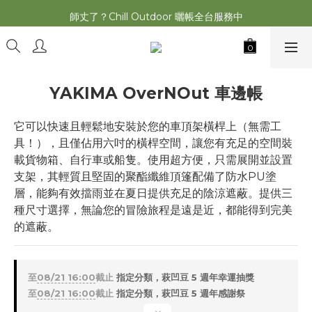
師丈了？Chill Outdoor 曬帳全台服務中
2026最新 萩遊之魂五單位2.0 發表⚡️
2026最新 萩遊之魂五單位2.0 發表⚡️
YAKIMA OverNOut 車邊帳
它可以快速且輕鬆地安裝於您的車頂架橫桿上（無需工
具！），且僅佔用六吋的橫桿空間，讓您有充足的空間裝
載貨物箱、自行車或船隻。使用超方便，只需展開並設置
支架，其輕質且堅固的聚酯纖維頂篷配備了防水PU塗
層，能夠有效擋雨並在夏日提供充足的陰涼遮蔽。提供三
種尺寸選擇，無論您的冒險旅程是遠是近，都能得到完美
的遮蔽。
至
08/21 16:00
截止
指定分類，萩凹豆 5 週年幸運抽獎
至
08/21 16:00
截止
指定分類，萩凹豆 5 週年感謝祭