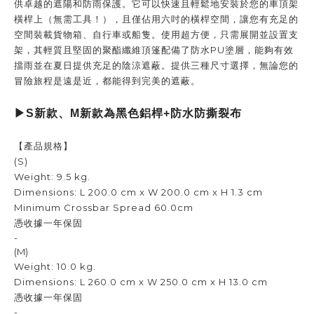
供卓越的遮陽和防雨保護。它可以快速且輕鬆地安裝於您的車頂架
橫桿上（無需工具！），且僅佔用六吋的橫桿空間，讓您有充足的
空間裝載貨物箱、自行車或船隻。使用超方便，只需展開並設置支
架，其輕質且堅固的聚酯纖維頂篷配備了防水PU塗層，能夠有效
擋雨並在夏日提供充足的陰涼遮蔽。提供三種尺寸選擇，無論您的
冒險旅程是遠是近，都能得到完美的遮蔽。
▶︎S新款、M新款為黑色鋁桿+防水防撕裂布
【產品規格】
(S)
Weight: 9.5 kg.
Dimensions: L 200.0 cm x W 200.0 cm x H 1.3 cm
Minimum Crossbar Spread 60.0cm
憑收據一年保固
-
(M)
Weight: 10.0 kg.
Dimensions: L 260.0 cm x W 250.0 cm x H 13.0 cm
憑收據一年保固
-