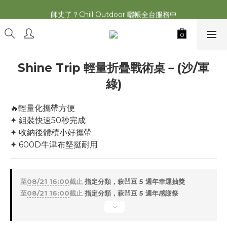
2026最新 萩遊之魂五單位2.0 發表⚡️
師丈了？Chill Outdoor 曬帳全台服務中
2026最新 萩遊之魂五單位2.0 發表⚡️
Shine Trip 輕量折疊戰術桌－(沙/軍
綠)
🔥輕量化攜帶方便
✦ 組裝快速50秒完成
✦ 收納後體積小好攜帶
✦ 600D牛津布堅挺耐用
至
08/21 16:00
截止
指定分類，萩凹豆 5 週年幸運抽獎
至
08/21 16:00
截止
指定分類，萩凹豆 5 週年感謝祭