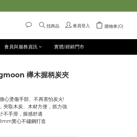
立即購買
會員登入
找商品
購物車(0)
會員與服務資訊
實體/經銷門市
ngmoon 櫸木握柄炭夾
再擔心燙傷手部、不再害怕炭火!
，夾取木炭、木材方便，抓力強
計不手滑，握感舒適
8mm實心不鏽鋼打造