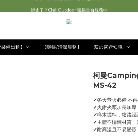
師丈了？Chill Outdoor 曬帳全台服務中
2026最新 萩遊之魂五單位2.0 發表⚡️
2026最新 萩遊之魂五單位2.0 發表⚡️
營裝備出租】
【曬帳/清潔服務】
萩の露營知識+
柯曼Campi
MS-42
✔冬天營火必備!不
✔火鉗夾頭加長加厚
✔櫸木握柄，紋路設
✔主體不鏽鋼材質，
✔耐高溫且不易變形