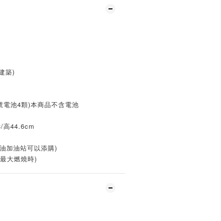
建築)
號電池4顆)本商品不含電池
/高44.6cm
油加油站可以添購)
(最大燃燒時)