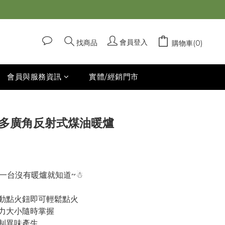
立即購買
會員登入
找商品
購物車(0)
會員與服務資訊
實體/經銷門市
I 多廣角反射式煤油暖爐
一台沒有暖爐就知道~☃
動點火鈕即可輕鬆點火
力大小隨時掌握
制異味產生