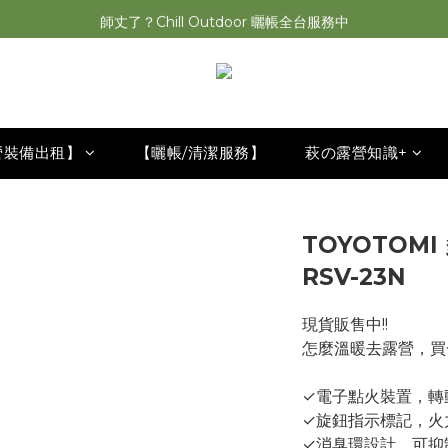
萩遊之魂 2025聯名五單位折疊桌轟動發表⚡️
師丈了？Chill Outdoor 曬帳全台服務中
萩遊之魂 2025聯名五單位折疊桌轟動發表⚡️
營裝備出租】
【曬帳/清潔服務】
萩の露營知識+
TOYOTOM
RSV-23N
現貨販售中!!
怎麼溫暖去露營，買
✓電子點火裝置，轉
✓旋鈕指示標記，火
✓消臭環設計，可抑