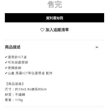
售完
貨到通知我
加入追蹤清單
商品描述
✔適用於IGT桌
✔可吊掛露營燈
✔便攜收納
✔山趣 黑霧IGT單位露營桌 配件
【商品規格】
尺寸：約13x2.6x總長63cm
材質：不鏽鋼
重量：110g