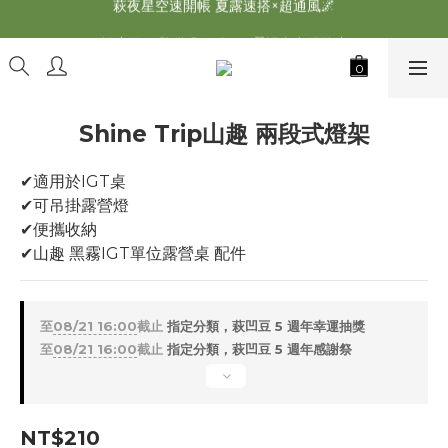
萩夜星空速開帳 夏露速搭×超通風🌌
萩遊之魂 2025聯名五單位折疊桌轟動發表⚡️
師丈了？Chill Outdoor 曬帳全台服務中
萩遊之魂 2025聯名五單位折疊桌轟動發表⚡️
Shine Trip山趣 兩段式燈架
✔適用於IGT桌
✔可吊掛露營燈
✔便攜收納
✔山趣 黑霧IGT單位露營桌 配件
至
08/21 16:00
截止
指定分類，萩凹豆 5 週年幸運抽獎
至
08/21 16:00
截止
指定分類，萩凹豆 5 週年感謝祭
NT$210