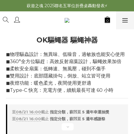
萩遊之魂 2025聯名五單位折疊桌轟動發表⚡️
萩遊之魂 2025聯名五單位折疊桌轟動發表⚡️
萩夜星空速開帳 夏露速搭×超通風🌌
師丈了？Chill Outdoor 曬帳全台服務中
OK驅蠅器 驅蠅神器
萩遊之魂 2025聯名五單位折疊桌轟動發表⚡️
◼︎物理驅蟲設計：無異味、低噪音，過敏族也能安心使用
◼︎360°全方位驅趕：高效反射扇葉設計，驅蠅效果加倍
◼︎柔軟安全扇葉：低轉速、無風壓，碰到不傷手
◼︎雙用設計：底部隱藏掛勾，倒放、站立皆可使用
◼︎夜燈功能：暖色柔光，夜間使用更舒適
◼︎Type-C 快充：充電方便，續航最長可達 60 小時
至
08/21 16:00
截止
指定分類，萩凹豆 5 週年幸運抽獎
至
08/21 16:00
截止
指定分類，萩凹豆 5 週年感謝祭