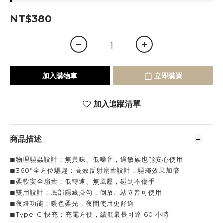
NT$380
加入購物車
立即購買
加入追蹤清單
商品描述
◼︎物理驅蟲設計：無異味、低噪音，過敏族也能安心使用
◼︎360°全方位驅趕：高效反射扇葉設計，驅蠅效果加倍
◼︎柔軟安全扇葉：低轉速、無風壓，碰到不傷手
◼︎雙用設計：底部隱藏掛勾，倒放、站立皆可使用
◼︎夜燈功能：暖色柔光，夜間使用更舒適
◼︎Type-C 快充：充電方便，續航最長可達 60 小時