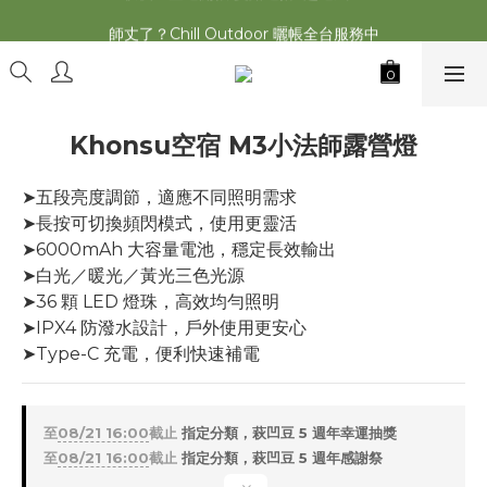
萩遊之魂 2025聯名五單位折疊桌轟動發表⚡️
師丈了？Chill Outdoor 曬帳全台服務中
萩遊之魂 2025聯名五單位折疊桌轟動發表⚡️
Khonsu空宿 M3小法師露營燈
➤五段亮度調節，適應不同照明需求
➤長按可切換頻閃模式，使用更靈活
➤6000mAh 大容量電池，穩定長效輸出
➤白光／暖光／黃光三色光源
➤36 顆 LED 燈珠，高效均勻照明
➤IPX4 防潑水設計，戶外使用更安心
➤Type-C 充電，便利快速補電
至
08/21 16:00
截止
指定分類，萩凹豆 5 週年幸運抽獎
至
08/21 16:00
截止
指定分類，萩凹豆 5 週年感謝祭