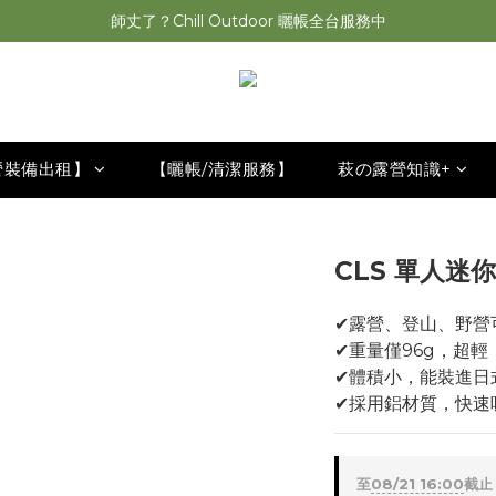
萩遊之魂 2025聯名五單位折疊桌轟動發表⚡️
師丈了？Chill Outdoor 曬帳全台服務中
萩遊之魂 2025聯名五單位折疊桌轟動發表⚡️
營裝備出租】
【曬帳/清潔服務】
萩の露營知識+
CLS 單人迷你
✔露營、登山、野營
✔重量僅96g，超輕
✔體積小，能裝進日
✔採用鋁材質，快速
至
08/21 16:00
截止