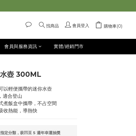
立即購買
會員登入
找商品
購物車(0)
會員與服務資訊
實體/經銷門市
水壺 300ML
可以輕便攜帶的迷你水壺
，適合登山
式煮飯盒中攜帶，不占空間
吸收熱能，導熱快
指定分類，萩凹豆 5 週年幸運抽獎