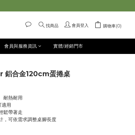
立即購買
會員登入
找商品
購物車(0)
會員與服務資訊
實體/經銷門市
oor 鋁合金120cm蛋捲桌
、耐熱耐用 
可適用
輕鬆帶著走
計，可依需求調整桌腳長度