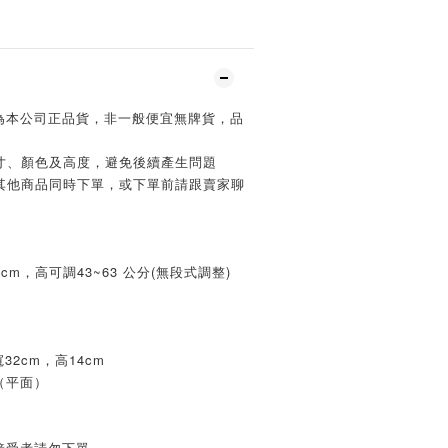
r折疊桌為本公司正品貨，非一般便宜無牌貨，品
尺寸、顏色及高度，避免後續產生問題
與其他商品同時下單，或下單前請跟賣家聊
0cm，高可調43~63 公分(無段式調整)
32cm，高14cm
（平面）
接受者請勿下單。