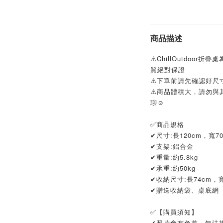
商品描述
⚠️ChillOutdoo
質絕對保證
⚠️下單前請先確認好
⚠️商品體積大，請勿
聊☺️
✅商品規格
✔尺寸:長120cm，寬7
✔支架:鋁合金
✔重量:約5.8kg
✔承重:約50kg
✔收納尺寸:長74cm，寬
✔贈送收納袋、桌底網
✅【購買須知】
✔照片會有色差，無法