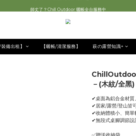
師丈了？Chill Outdoor 曬帳全台服務中
2026最新 萩遊之魂五單位2.0 發表⚡️
2026最新 萩遊之魂五單位2.0 發表⚡️
營裝備出租】
【曬帳/清潔服務】
萩の露營知識+
ChillOutd
－(木紋/全黑)
✔桌面為鋁合金材質
✔居家/露營/登山皆
✔收納體積小、簡單
✔無段式桌腳調節設
✅贈送收納袋