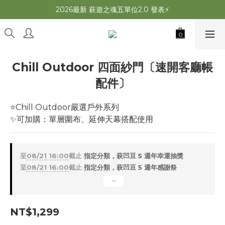
2026最新 萩遊之魂五單位2.0 發表⚡️
2026最新 萩遊之魂五單位2.0 發表⚡️
萩夜星空速開帳 夏露速搭×超通風🌌
師丈了？Chill Outdoor 曬帳全台服務中
Chill Outdoor 四面紗門〔速開客廳帳
2026最新 萩遊之魂五單位2.0 發表⚡️
配件〕
⭐Chill Outdoor嚴選戶外系列
✨可加購：單層圍布、延伸天幕搭配使用
至
08/21 16:00
截止
指定分類，萩凹豆 5 週年幸運抽獎
至
08/21 16:00
截止
指定分類，萩凹豆 5 週年感謝祭
NT$1,299