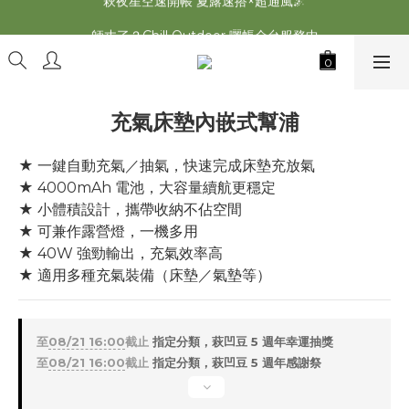
萩遊之魂 2025聯名五單位折疊桌轟動發表⚡️
師丈了？Chill Outdoor 曬帳全台服務中
萩遊之魂 2025聯名五單位折疊桌轟動發表⚡️
充氣床墊內嵌式幫浦
★ 一鍵自動充氣／抽氣，快速完成床墊充放氣
★ 4000mAh 電池，大容量續航更穩定
★ 小體積設計，攜帶收納不佔空間
★ 可兼作露營燈，一機多用
★ 40W 強勁輸出，充氣效率高
★ 適用多種充氣裝備（床墊／氣墊等）
至
08/21 16:00
截止
指定分類，萩凹豆 5 週年幸運抽獎
至
08/21 16:00
截止
指定分類，萩凹豆 5 週年感謝祭