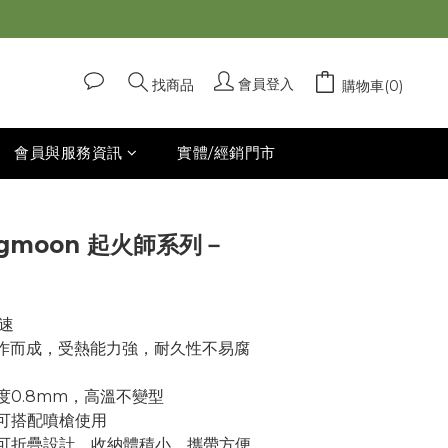
立即購買
會員登入
找商品
購物車(0)
會員與服務資訊
實體/經銷門市
ngmoon 起火師系列－
速
製作而成，受熱能力強，耐久性不易腐
度0.8mm，高溫不變型
可搭配噴槍使用
可折疊設計，收納體積小，攜帶方便