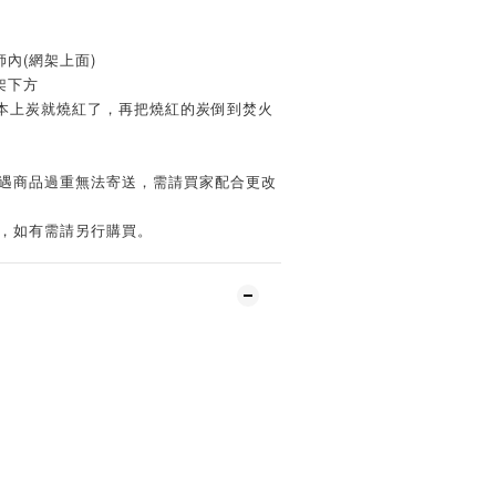
師內(網架上面)
架下方
基本上炭就燒紅了，再把燒紅的炭倒到焚火
如遇商品過重無法寄送，需請買家配合更改
子，如有需請另行購買。