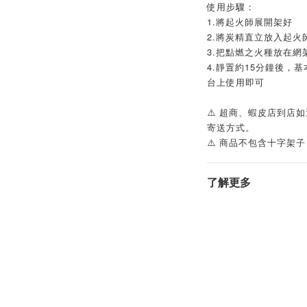
使用步驟：
1.將起火師展開架好
2.將炭精直立放入起火
3.把點燃之火種放在網
4.靜置約15分鐘後，
台上使用即可
⚠️ 超商、蝦皮店到店
寄送方式。
⚠️ 商品不包含十字架
了解更多