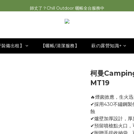
師丈了？Chill Outdoor 曬帳全台服務中
2026最新 萩遊之魂五單位2.0 發表⚡️
2026最新 萩遊之魂五單位2.0 發表⚡️
營裝備出租】
【曬帳/清潔服務】
萩の露營知識+
柯曼Campi
MT19
🔥煙囪效應，生火迅
✔採用430不鏽鋼
蝕
✔爐壁加厚設計，厚
✔預留噴槍點火口，
✔附贈手提收納袋，