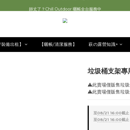
萩遊之魂 2025聯名五單位折疊桌轟動發表⚡️
師丈了？Chill Outdoor 曬帳全台服務中
萩遊之魂 2025聯名五單位折疊桌轟動發表⚡️
營裝備出租】
【曬帳/清潔服務】
萩の露營知識+
垃圾桶支架專用
⚠️此賣場僅販售垃圾
⚠️此賣場僅販售垃圾
至
08/21 16:00
截止
至
08/21 16:00
截止