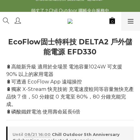
2026最新 萩遊之魂五單位2.0 發表⚡️
師丈了？Chill Outdoor 曬帳全台服務中
2026最新 萩遊之魂五單位2.0 發表⚡️
EcoFlow固士特科技 DELTA2 戶外儲
能電源 EFD330
🔋高能新升級 適用於全場景 電池容量1024W 可支援 
90% 以上的家用電器
🔋可透過 EcoFlow App 遠端操控
🔋獨家 X-Stream 快充技術 充電速度較同等容量無快充產
品快 7 倍，50 分鐘從 0 充電至 80%，80 分鐘充能完
成。
🔋磷酸鐵鋰電池 使用壽命延長6倍
Until
08/21 16:00
Chill Outdoor 5th Anniversary