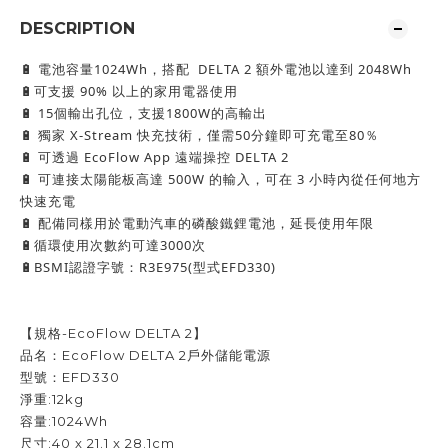
DESCRIPTION
 電池容量1024Wh，搭配  DELTA 2 額外電池以達到 2048Wh
🔋
可支援 90% 以上的家用電器使用
🔋
 15個輸出孔位，支援1800W的高輸出
🔋
 獨家 X-Stream 快充技術，僅需50分鐘即可充電至80％
🔋
 可透過 EcoFlow App 遠端操控 DELTA 2
🔋
 可連接太陽能板高達 500W 的輸入，可在 3 小時內從任何地方
🔋
快速充電
 配備同樣用於電動汽車的磷酸鐵鋰電池，延長使用年限
🔋
循環使用次數約可達3000次
🔋
BSMI認證字號：R3E975(型式EFD330)
🔋
【規格-EcoFlow DELTA 2】
品名：EcoFlow DELTA 2戶外儲能電源
型號：EFD330
淨重:12kg
容量:1024Wh
尺寸:40 x 21.1 x 28.1cm