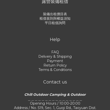
露營裝備租借
裝備出租價目表
租借規則與權益須知
平日租借詢問
Help
FAQ
Delivery & Shipping
Payment
Return Policy
Terms & Conditions
Contact us
Chill Outdoor Camping & Outdoor
＿＿＿＿＿＿＿＿＿＿＿＿＿＿＿＿
Opening Hours / 10:00-20:00
Address / No. 519, Sec. 1, Guoji Rd., Taoyuan Dist.