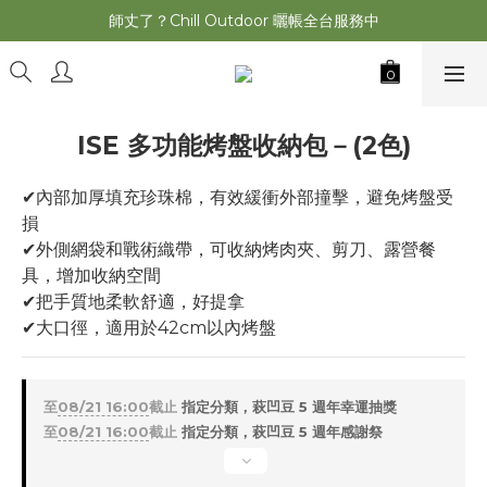
萩遊之魂 2025聯名五單位折疊桌轟動發表⚡️
師丈了？Chill Outdoor 曬帳全台服務中
萩遊之魂 2025聯名五單位折疊桌轟動發表⚡️
ISE 多功能烤盤收納包－(2色)
✔內部加厚填充珍珠棉，有效緩衝外部撞擊，避免烤盤受
損
✔外側網袋和戰術織帶，可收納烤肉夾、剪刀、露營餐
具，增加收納空間
✔把手質地柔軟舒適，好提拿
✔大口徑，適用於42cm以內烤盤
至
08/21 16:00
截止
指定分類，萩凹豆 5 週年幸運抽獎
至
08/21 16:00
截止
指定分類，萩凹豆 5 週年感謝祭