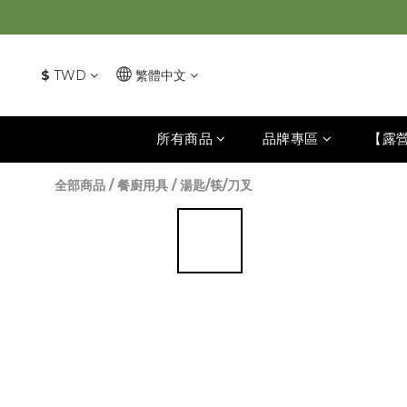
$
TWD
繁體中文
所有商品
品牌專區
【露
全部商品
/
餐廚用具
/
湯匙/筷/刀叉