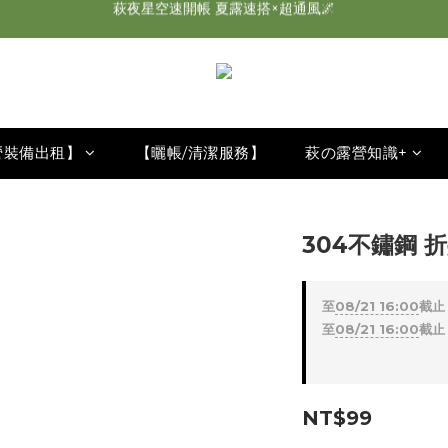
2026最新 萩遊之魂五單位2.0 發表⚡️
師丈了？Chill Outdoor 曬帳全台服務中
2026最新 萩遊之魂五單位2.0 發表⚡️
營裝備出租】
【曬帳/清潔服務】
萩の露營知識+
304不鏽鋼 
至
08/21 16:00
截止
至
08/21 16:00
截止
NT$99