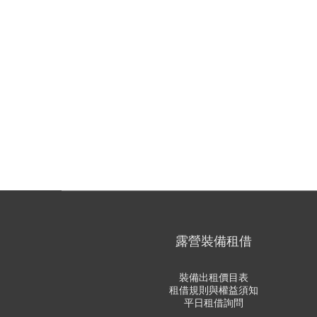
露營裝備租借
裝備出租價目表
租借規則與權益須知
平日租借詢問