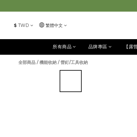
$
TWD
繁體中文
所有商品
品牌專區
【露
全部商品
/
機能收納
/
營釘/工具收納