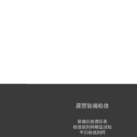
露營裝備租借
裝備出租價目表
租借規則與權益須知
平日租借詢問