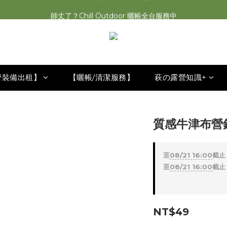
萩遊之魂 2025聯名五單位折疊桌轟動發表⚡️
師丈了？Chill Outdoor 曬帳全台服務中
萩遊之魂 2025聯名五單位折疊桌轟動發表⚡️
營裝備出租】
【曬帳/清潔服務】
萩の露營知識+
質感牛津布營釘
至
08/21 16:00
截止
至
08/21 16:00
截止
NT$49