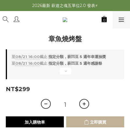
2026最新 萩遊之魂五單位2.0 發表⚡️
2026最新 萩遊之魂五單位2.0 發表⚡️
萩夜星空速開帳 夏露速搭×超通風🌌
師丈了？Chill Outdoor 曬帳全台服務中
章魚燒烤盤
2026最新 萩遊之魂五單位2.0 發表⚡️
至
08/21 16:00
截止
指定分類，萩凹豆 5 週年幸運抽獎
至
08/21 16:00
截止
指定分類，萩凹豆 5 週年感謝祭
NT$299
加入購物車
立即購買