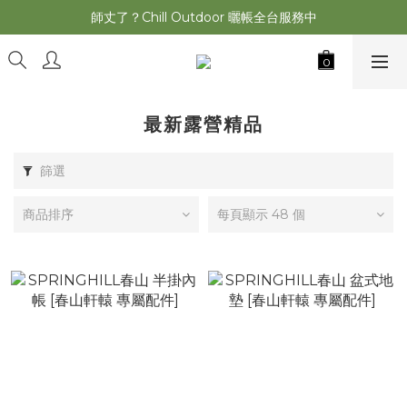
萩遊之魂 2025聯名五單位折疊桌轟動發表⚡️
師丈了？Chill Outdoor 曬帳全台服務中
萩遊之魂 2025聯名五單位折疊桌轟動發表⚡️
最新露營精品
篩選
商品排序
每頁顯示 48 個