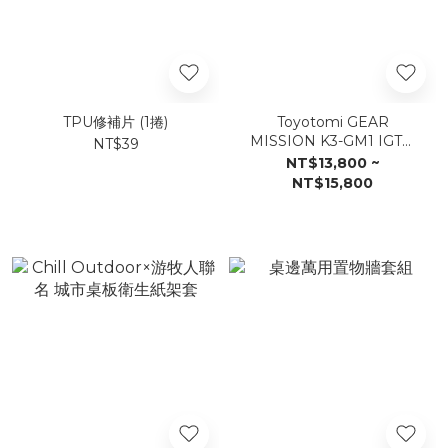
TPU修補片 (1捲)
Toyotomi GEAR
MISSION K3-GM1 IGT煤
NT$39
油暖爐
NT$13,800 ~
NT$15,800