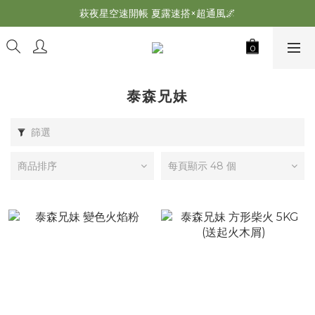
萩夜星空速開帳 夏露速搭×超通風🌌
萩遊之魂 2025聯名五單位折疊桌轟動發表⚡️
師丈了？Chill Outdoor 曬帳全台服務中
萩遊之魂 2025聯名五單位折疊桌轟動發表⚡️
泰森兄妹
篩選
商品排序
每頁顯示 48 個